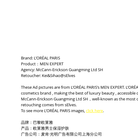
Brand: L’ORÉAL PARIS
Product：MEN EXPERT
Agency: McCann-Erickson Guangming Ltd SH 
Retoucher: Kei&Sihao@sElves
These Ad pictures are from L’ORÉAL PARIS’s MEN EXPERT. L’ORÉAL 
cosmetics brand , making the best of luxury beauty , accessible o
McCann-Erickson Guangming Ltd SH，well-known as the most cre
retouching comes from sElves.
To see more L’ORÉAL PARIS images, 
click here
.
品牌：巴黎欧莱雅
产品：欧莱雅男士保湿护肤
广告公司：麦肯·光明广告有限公司上海分公司