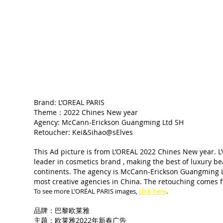
Brand: L’OREAL PARIS
Theme：2022 Chines New year
Agency: McCann-Erickson Guangming Ltd SH 
Retoucher: Kei&Sihao@sElves
This Ad picture is from L’OREAL 2022 Chines New year. L’
leader in cosmetics brand , making the best of luxury bea
continents. The agency is McCann-Erickson Guangming 
most creative agencies in China. The retouching comes f
To see more L’ORÉAL PARIS images, 
click here
.
品牌：巴黎欧莱雅
主题：欧莱雅2022年新春广告