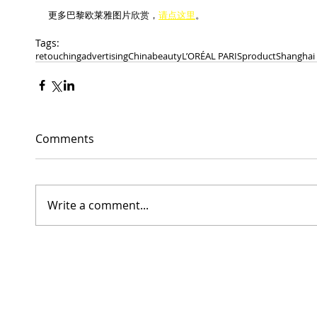
更多巴黎欧莱雅图片欣赏，
请点这里
。
Tags:
retouching
advertising
China
beauty
L’ORÉAL PARIS
product
Shanghai
Comments
Write a comment...