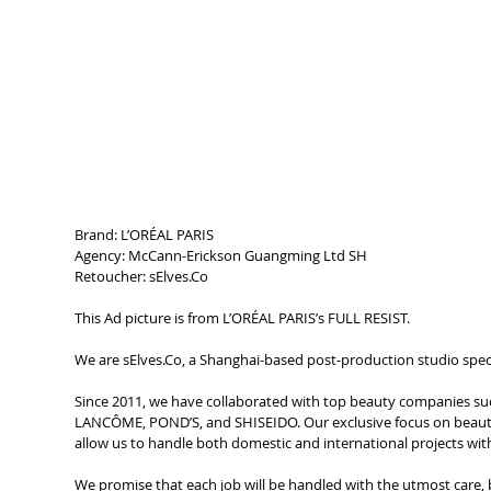
Brand: L’ORÉAL PARIS
Agency: McCann-Erickson Guangming Ltd SH
Retoucher: sElves.Co
This Ad picture is from L’ORÉAL PARIS’s 
FULL RESIST.
We are sElves.Co, a Shanghai-based post-production studio speci
Since 2011, we have collaborated with top beauty companies su
LANCÔME, POND’S, and SHISEIDO. Our exclusive focus on beauty
allow us to handle both domestic and international projects with g
We promise that each job will be handled with the utmost care, b