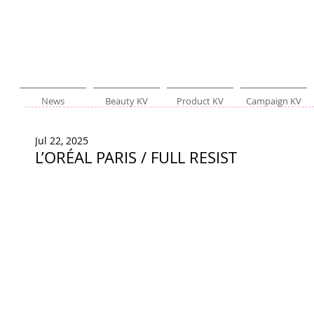
News
Beauty KV
Product KV
Campaign KV
Jul 22, 2025
L’ORÉAL PARIS / FULL RESIST