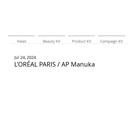
News
Beauty KV
Product KV
Campaign KV
Jul 24, 2024
L’ORÉAL PARIS / AP Manuka