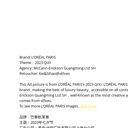
Brand: L’ORÉAL PARIS
Theme：2023 QIXI
Agency: McCann-Erickson Guangming Ltd SH 
Retoucher: Kei&Sihao@sElves
This Ad picture is from L’ORÉAL PARIS’s 2023 QIXI. L’ORÉAL PARIS 
brand , making the best of luxury beauty , accessible on all con
Erickson Guangming Ltd SH，well-known as the most creative age
comes from sElves.
To see more L’ORÉAL PARIS images, 
click here
.
品牌：巴黎欧莱雅
主题：2023年七夕节
广告公司：麦肯·光明广告有限公司上海分公司