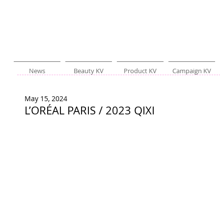
News
Beauty KV
Product KV
Campaign KV
May 15, 2024
L’ORÉAL PARIS / 2023 QIXI